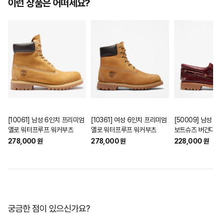
이런 상품은 어떠세요?
[10061] 남성 6인치 프리미엄
[10361] 여성 6인치 프리미엄
[50009] 남성 
옐로 워터프루프 워커부츠
옐로 워터프루프 워커부츠
보트슈즈 버건디
278,000 원
278,000 원
228,000 원
궁금한 점이 있으신가요?