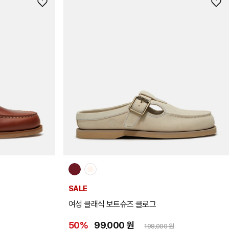
위
위
시
시
리
리
스
스
트
트
추
추
가
가
SALE
여성 클래식 보트슈즈 클로그
50%
99,000 원
원
198,000 원