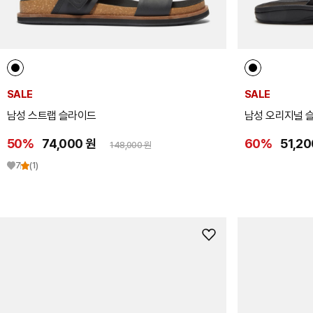
SALE
SALE
남성 스트랩 슬라이드
남성 오리지널 
50%
74,000 원
60%
51,20
148,000 원
7
(1)
위
시
리
스
트