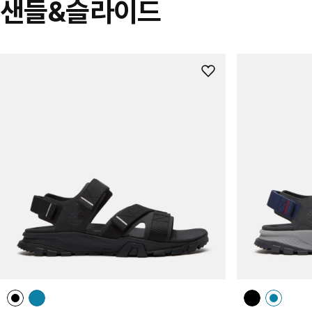
샌들&슬라이드
위
시
리
스
트
추
가