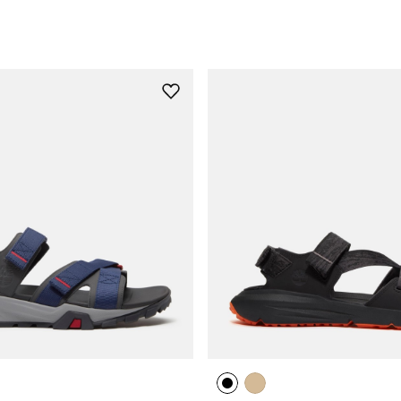
위
시
리
스
트
추
가