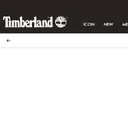
ICON
NEW
M