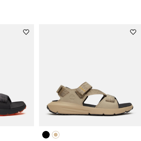
위
위
시
시
리
리
스
스
트
트
추
추
가
가