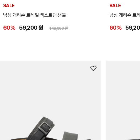
SALE
SALE
남성 개리슨 트레일 백스트랩 샌들
남성 개리슨 트
60%
59,200 원
60%
59,2
148,000 원
위
시
리
스
트
추
가