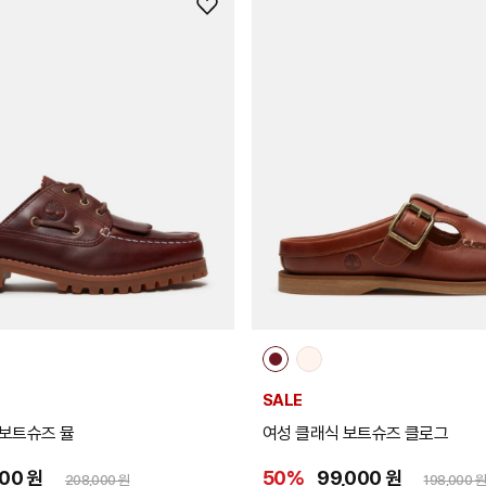
위
시
리
스
트
추
가
SALE
 보트슈즈 뮬
여성 클래식 보트슈즈 클로그
000 원
50%
99,000 원
208,000 원
198,000 