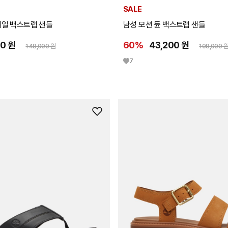
SALE
레일 백스트랩 샌들
남성 모션 듄 백스트랩 샌들
00 원
60%
43,200 원
148,000 원
108,000 
7
위
시
리
스
트
추
가