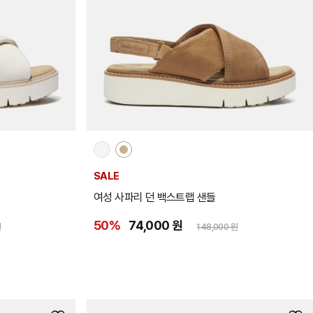
추
추
가
가
SALE
여성 사파리 던 백스트랩 샌들
50%
74,000 원
원
148,000 원