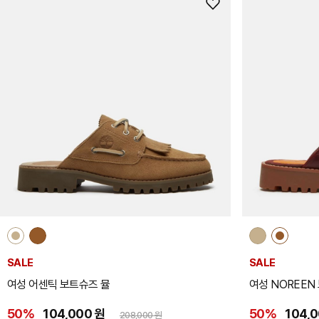
위
시
리
스
트
추
가
SALE
SALE
여성 어센틱 보트슈즈 뮬
여성 NOREEN
50%
104,000 원
50%
104,
208,000 원