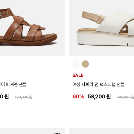
추
가
SALE
베이 피셔맨 샌들
여성 사파리 던 백스트랩 샌들
00 원
60%
59,200 원
168,000 원
148,000 