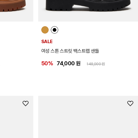
SALE
여성 스톤 스트릿 백스트랩 샌들
50%
74,000 원
원
148,000 원
위
위
시
시
리
리
스
스
트
트