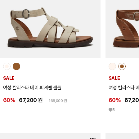
추
가
SALE
SALE
여성 칼리스타 베이 피셔맨 샌들
여성 칼리스타 
60%
67,200 원
60%
67,2
168,000 원
5