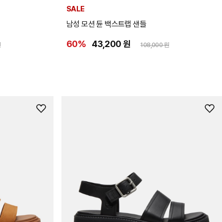
SALE
남성 모션 듄 백스트랩 샌들
60%
43,200 원
원
108,000 원
위
위
시
시
리
리
스
스
트
트
추
추
가
가